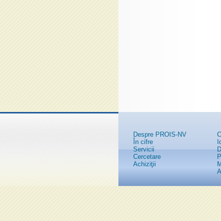
Despre PROIS-NV
C
În cifre
I
Servicii
D
Cercetare
P
Achiziţii
M
A